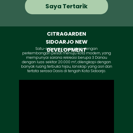
Saya Tertarik
CITRAGARDEN
SIDOARJO NEW
Satu-satunya perumahan dengan
DEVELOPMENT
perkembangan pesat menuju kota modern, yang
mempunyai sarana rekreasi berupa 3 Danau
dengan luas sekitar 20.000 m², dilengkapi dengan
banyak ruang terbuka hijau, lanskap yang asri dan
tertata serasa Oasis di tengah Kota Sidoarjo.