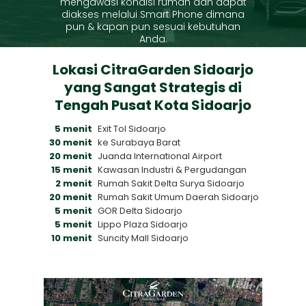
mengawasi kondisi rumah dan dapat
diakses melalui Smart Phone dimana
pun & kapan pun sesuai kebutuhan
Anda.
Lokasi CitraGarden Sidoarjo
yang Sangat Strategis di
Tengah Pusat Kota Sidoarjo
5 menit
Exit Tol Sidoarjo
30 menit
ke Surabaya Barat
20 menit
Juanda International Airport
15 menit
Kawasan Industri & Pergudangan
2 menit
Rumah Sakit Delta Surya Sidoarjo
20 menit
Rumah Sakit Umum Daerah Sidoarjo
5 menit
GOR Delta Sidoarjo
5 menit
Lippo Plaza Sidoarjo
10 menit
Suncity Mall Sidoarjo